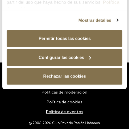
partir del uso que haya hecho de sus servicios.
Política
de cookies
Mostrar detalles
Permitir todas las cookies
Configurar las cookies
Estatutos
Rechazar las cookies
Política de privacidad
Políticas de moderación
Política de cookies
Política de eventos
@ 2006-2026 Club Privado Pasión Habanos.