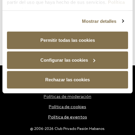
partir del uso que haya hecho de sus servicios.
Política
de cookies
Mostrar detalles
Permitir todas las cookies
Configurar las cookies
Estatutos
Rechazar las cookies
Política de privacidad
Políticas de moderación
Política de cookies
Política de eventos
@ 2006-2026 Club Privado Pasión Habanos.