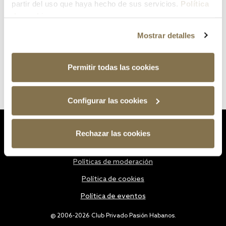
partir del uso que haya hecho de sus servicios.
Política
de cookies
Mostrar detalles
Permitir todas las cookies
Configurar las cookies
Estatutos
Rechazar las cookies
Política de privacidad
Políticas de moderación
Política de cookies
Política de eventos
@ 2006-2026 Club Privado Pasión Habanos.