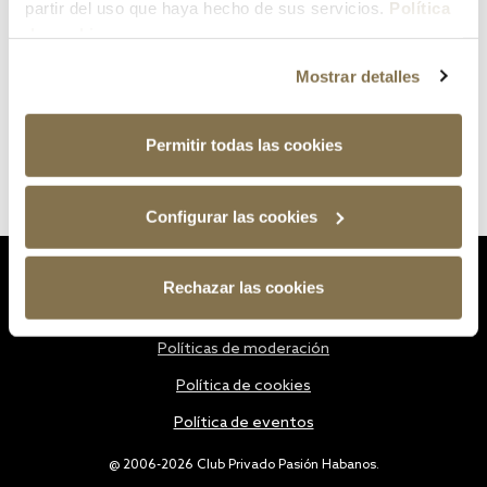
partir del uso que haya hecho de sus servicios.
Política
de cookies
Mostrar detalles
Permitir todas las cookies
Configurar las cookies
Estatutos
Rechazar las cookies
Política de privacidad
Políticas de moderación
Política de cookies
Política de eventos
@ 2006-2026 Club Privado Pasión Habanos.