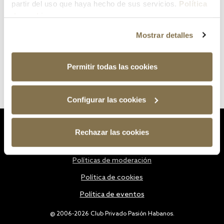
partir del uso que haya hecho de sus servicios.
Política
de cookies
Mostrar detalles
Permitir todas las cookies
Configurar las cookies
Estatutos
Rechazar las cookies
Política de privacidad
Políticas de moderación
Política de cookies
Política de eventos
@ 2006-2026 Club Privado Pasión Habanos.