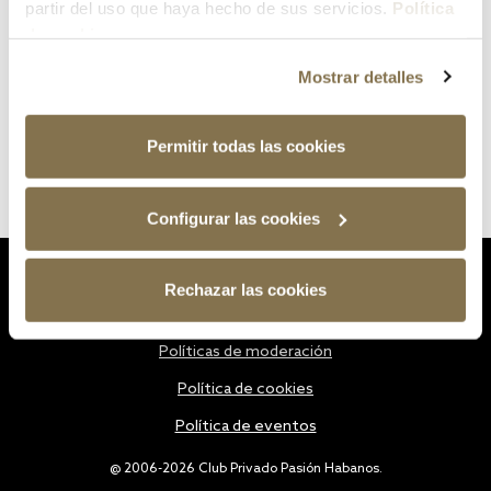
partir del uso que haya hecho de sus servicios.
Política
de cookies
Mostrar detalles
Permitir todas las cookies
Configurar las cookies
Estatutos
Rechazar las cookies
Política de privacidad
Políticas de moderación
Política de cookies
Política de eventos
@ 2006-2026 Club Privado Pasión Habanos.