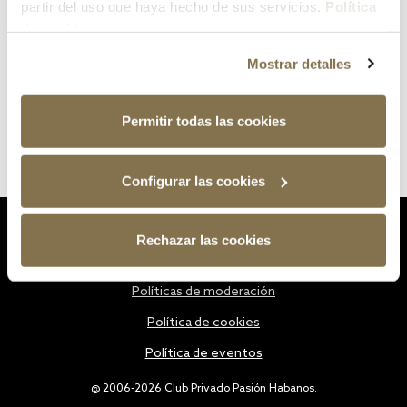
partir del uso que haya hecho de sus servicios.
Política
de cookies
Mostrar detalles
Permitir todas las cookies
Configurar las cookies
Estatutos
Rechazar las cookies
Política de privacidad
Políticas de moderación
Política de cookies
Política de eventos
@ 2006-2026 Club Privado Pasión Habanos.