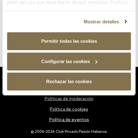
partir del uso que haya hecho de sus servicios.
Política
de cookies
Mostrar detalles
Permitir todas las cookies
Configurar las cookies
Estatutos
Rechazar las cookies
Política de privacidad
Políticas de moderación
Política de cookies
Política de eventos
@ 2006-2026 Club Privado Pasión Habanos.