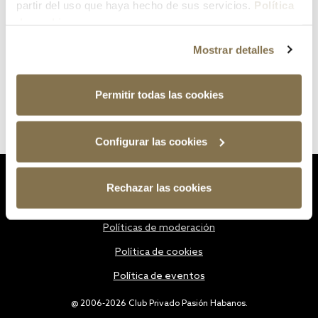
partir del uso que haya hecho de sus servicios.
Política
de cookies
Mostrar detalles
Permitir todas las cookies
Configurar las cookies
Estatutos
Rechazar las cookies
Política de privacidad
Políticas de moderación
Política de cookies
Política de eventos
@ 2006-2026 Club Privado Pasión Habanos.