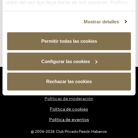
partir del uso que haya hecho de sus servicios.
Política
de cookies
Mostrar detalles
Permitir todas las cookies
Configurar las cookies
Estatutos
Rechazar las cookies
Política de privacidad
Políticas de moderación
Política de cookies
Política de eventos
@ 2006-2026 Club Privado Pasión Habanos.