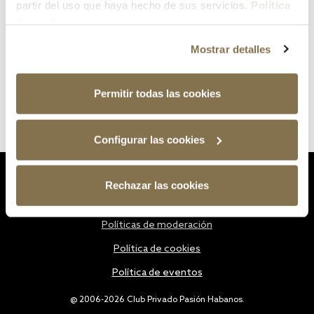
partir del uso que haya hecho de sus servicios.
Política
de cookies
Mostrar detalles
Permitir todas las cookies
Configurar las cookies
Estatutos
Rechazar las cookies
Política de privacidad
Políticas de moderación
Política de cookies
Política de eventos
@ 2006-2026 Club Privado Pasión Habanos.