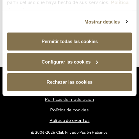
partir del uso que haya hecho de sus servicios.
Política
de cookies
Mostrar detalles
Permitir todas las cookies
Configurar las cookies
Estatutos
Rechazar las cookies
Política de privacidad
Políticas de moderación
Política de cookies
Política de eventos
@ 2006-2026 Club Privado Pasión Habanos.