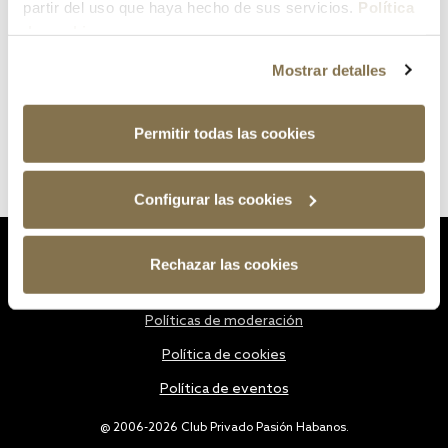
partir del uso que haya hecho de sus servicios.
Política
de cookies
Mostrar detalles
Permitir todas las cookies
Configurar las cookies
Estatutos
Rechazar las cookies
Política de privacidad
Políticas de moderación
Política de cookies
Política de eventos
@ 2006-2026 Club Privado Pasión Habanos.