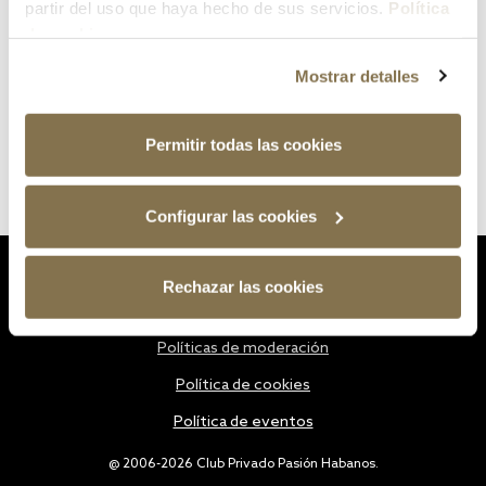
partir del uso que haya hecho de sus servicios.
Política
de cookies
Mostrar detalles
Permitir todas las cookies
Configurar las cookies
Estatutos
Rechazar las cookies
Política de privacidad
Políticas de moderación
Política de cookies
Política de eventos
@ 2006-2026 Club Privado Pasión Habanos.