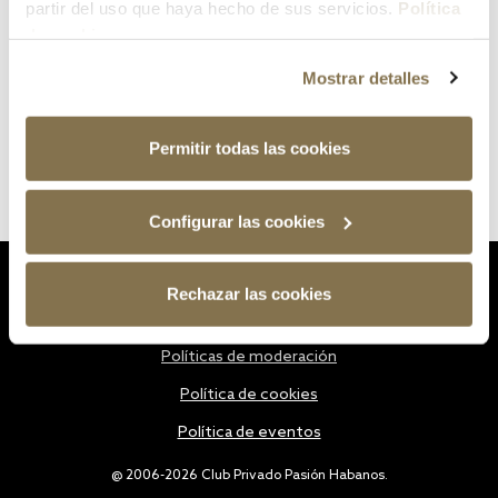
partir del uso que haya hecho de sus servicios.
Política
de cookies
Mostrar detalles
Permitir todas las cookies
Configurar las cookies
Estatutos
Rechazar las cookies
Política de privacidad
Políticas de moderación
Política de cookies
Política de eventos
@ 2006-2026 Club Privado Pasión Habanos.