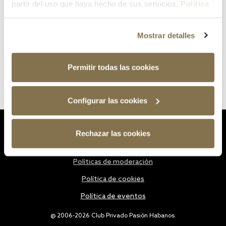
partir del uso que haya hecho de sus servicios.
Política
de cookies
Mostrar detalles
Permitir todas las cookies
Configurar las cookies
Estatutos
Rechazar las cookies
Política de privacidad
Políticas de moderación
Política de cookies
Política de eventos
@ 2006-2026 Club Privado Pasión Habanos.