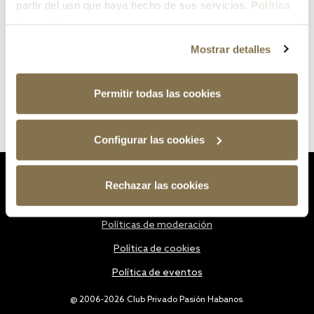
partir del uso que haya hecho de sus servicios.
Política
de cookies
Mostrar detalles
Permitir todas las cookies
Configurar las cookies
Estatutos
Rechazar las cookies
Política de privacidad
Políticas de moderación
Política de cookies
Política de eventos
@ 2006-2026 Club Privado Pasión Habanos.