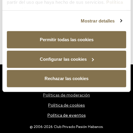
partir del uso que haya hecho de sus servicios.
Política
de cookies
Mostrar detalles
Permitir todas las cookies
Configurar las cookies
Estatutos
Rechazar las cookies
Política de privacidad
Políticas de moderación
Política de cookies
Política de eventos
@ 2006-2026 Club Privado Pasión Habanos.