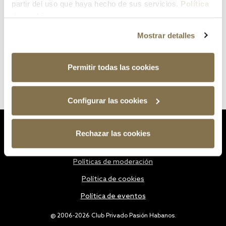
partir del uso que haya hecho de sus servicios.
Política
de cookies
Mostrar detalles
Permitir todas las cookies
Configurar las cookies
Estatutos
Rechazar las cookies
Política de privacidad
Políticas de moderación
Política de cookies
Política de eventos
@ 2006-2026 Club Privado Pasión Habanos.