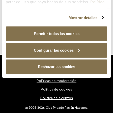
partir del uso que haya hecho de sus servicios.
Política
de cookies
Mostrar detalles
Permitir todas las cookies
Configurar las cookies
Estatutos
Rechazar las cookies
Política de privacidad
Políticas de moderación
Política de cookies
Política de eventos
@ 2006-2026 Club Privado Pasión Habanos.