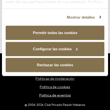
partir del uso que haya hecho de sus servicios.
Política
de cookies
Mostrar detalles
Permitir todas las cookies
Configurar las cookies
Estatutos
Rechazar las cookies
Política de privacidad
Políticas de moderación
Política de cookies
Política de eventos
@ 2006-2026 Club Privado Pasión Habanos.