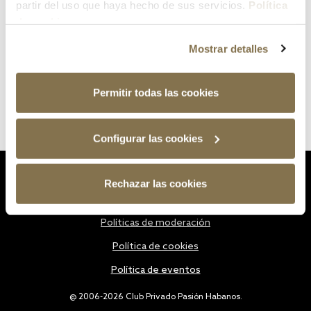
partir del uso que haya hecho de sus servicios.
Política
de cookies
Mostrar detalles
Permitir todas las cookies
Configurar las cookies
Estatutos
Rechazar las cookies
Política de privacidad
Políticas de moderación
Política de cookies
Política de eventos
@ 2006-2026 Club Privado Pasión Habanos.