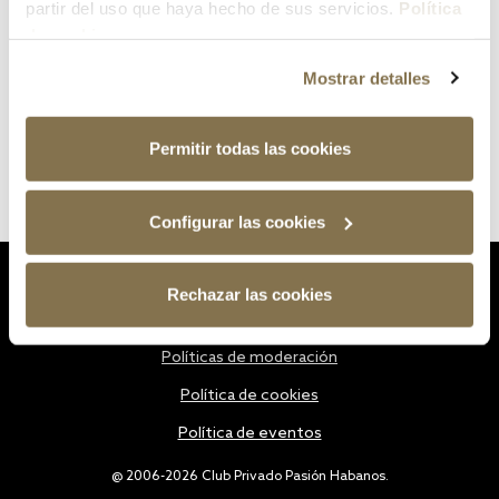
partir del uso que haya hecho de sus servicios.
Política
de cookies
Mostrar detalles
Permitir todas las cookies
Configurar las cookies
Estatutos
Rechazar las cookies
Política de privacidad
Políticas de moderación
Política de cookies
Política de eventos
@ 2006-2026 Club Privado Pasión Habanos.