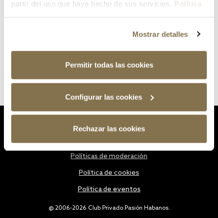
partir del uso que haya hecho de sus servicios.
Política
de cookies
Mostrar detalles
Permitir todas las cookies
Configurar las cookies
Estatutos
Rechazar las cookies
Política de privacidad
Políticas de moderación
Política de cookies
Política de eventos
@ 2006-2026 Club Privado Pasión Habanos.