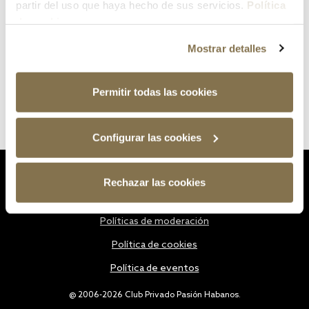
partir del uso que haya hecho de sus servicios.
Política
de cookies
Mostrar detalles
Permitir todas las cookies
Configurar las cookies
Estatutos
Rechazar las cookies
Política de privacidad
Políticas de moderación
Política de cookies
Política de eventos
@ 2006-2026 Club Privado Pasión Habanos.