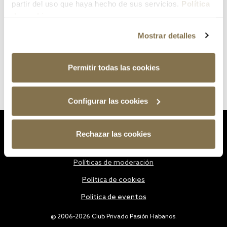
partir del uso que haya hecho de sus servicios.
Política
de cookies
Mostrar detalles
Permitir todas las cookies
Configurar las cookies
Estatutos
Rechazar las cookies
Política de privacidad
Políticas de moderación
Política de cookies
Política de eventos
@ 2006-2026 Club Privado Pasión Habanos.