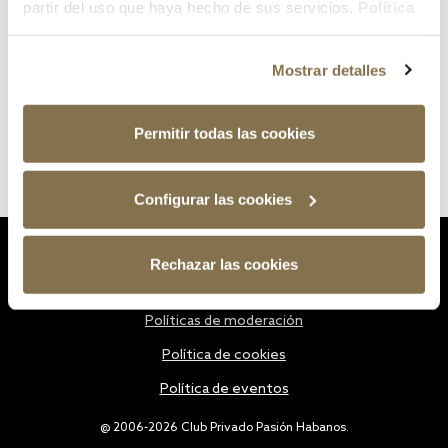
partir del uso que haya hecho de sus servicios.
Política
de cookies
Mostrar detalles
Permitir todas las cookies
Configurar las cookies
Estatutos
Rechazar las cookies
Política de privacidad
Políticas de moderación
Política de cookies
Política de eventos
@ 2006-2026 Club Privado Pasión Habanos.