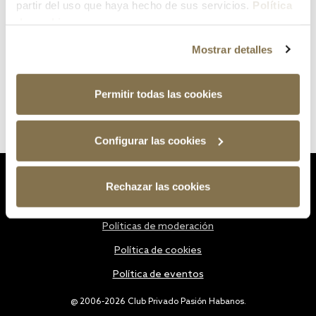
partir del uso que haya hecho de sus servicios.
Política
de cookies
Mostrar detalles
Permitir todas las cookies
Configurar las cookies
Estatutos
Rechazar las cookies
Política de privacidad
Políticas de moderación
Política de cookies
Política de eventos
@ 2006-2026 Club Privado Pasión Habanos.