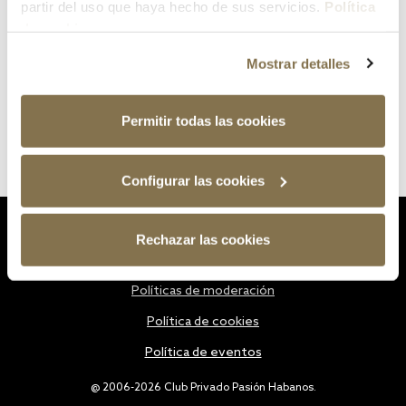
partir del uso que haya hecho de sus servicios.
Política
de cookies
Mostrar detalles
Permitir todas las cookies
Configurar las cookies
Estatutos
Rechazar las cookies
Política de privacidad
Políticas de moderación
Política de cookies
Política de eventos
@ 2006-2026 Club Privado Pasión Habanos.