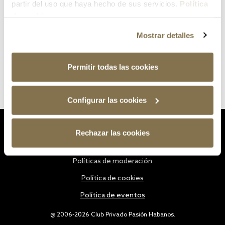
partir del uso que haya hecho de sus servicios.
Política
de cookies
Mostrar detalles
Permitir todas las cookies
Configurar las cookies
Estatutos
Rechazar las cookies
Política de privacidad
Políticas de moderación
Política de cookies
Política de eventos
@ 2006-2026 Club Privado Pasión Habanos.