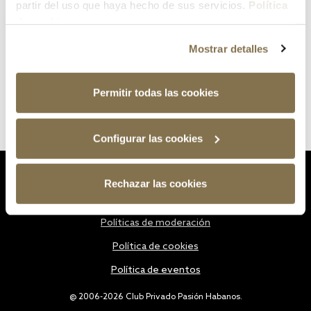
partir del uso que haya hecho de sus servicios.
Política
de cookies
Mostrar detalles
Permitir todas las cookies
Configurar las cookies
Estatutos
Rechazar las cookies
Política de privacidad
Políticas de moderación
Política de cookies
Política de eventos
@ 2006-2026 Club Privado Pasión Habanos.