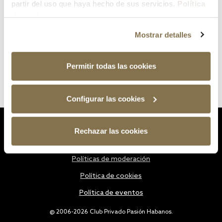
partir del uso que haya hecho de sus servicios.
Política
de cookies
Mostrar detalles
Permitir todas las cookies
Configurar las cookies
Estatutos
Rechazar las cookies
Política de privacidad
Políticas de moderación
Política de cookies
Política de eventos
@ 2006-2026 Club Privado Pasión Habanos.