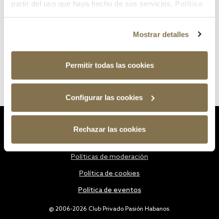
partir del uso que haya hecho de sus servicios.
Política
de cookies
Mostrar detalles
Permitir todas las cookies
Configurar las cookies
Estatutos
Rechazar las cookies
Política de privacidad
Políticas de moderación
Política de cookies
Política de eventos
@ 2006-2026 Club Privado Pasión Habanos.