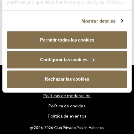
partir del uso que haya hecho de sus servicios.
Política
de cookies
Mostrar detalles
Permitir todas las cookies
Configurar las cookies
Estatutos
Rechazar las cookies
Política de privacidad
Políticas de moderación
Política de cookies
Política de eventos
@ 2006-2026 Club Privado Pasión Habanos.