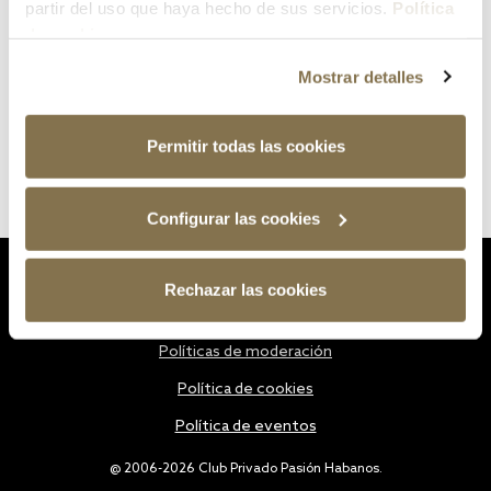
partir del uso que haya hecho de sus servicios.
Política
de cookies
Mostrar detalles
Permitir todas las cookies
Configurar las cookies
Estatutos
Rechazar las cookies
Política de privacidad
Políticas de moderación
Política de cookies
Política de eventos
@ 2006-2026 Club Privado Pasión Habanos.