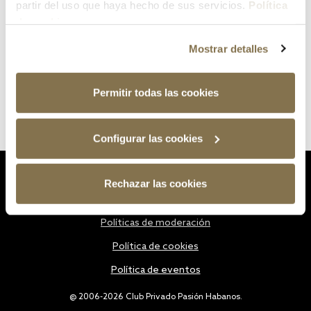
partir del uso que haya hecho de sus servicios.
Política
de cookies
Mostrar detalles
Permitir todas las cookies
Configurar las cookies
Estatutos
Rechazar las cookies
Política de privacidad
Políticas de moderación
Política de cookies
Política de eventos
@ 2006-2026 Club Privado Pasión Habanos.