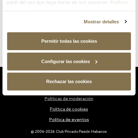
partir del uso que haya hecho de sus servicios.
Política
de cookies
Mostrar detalles
Permitir todas las cookies
Configurar las cookies
Estatutos
Rechazar las cookies
Política de privacidad
Políticas de moderación
Política de cookies
Política de eventos
@ 2006-2026 Club Privado Pasión Habanos.