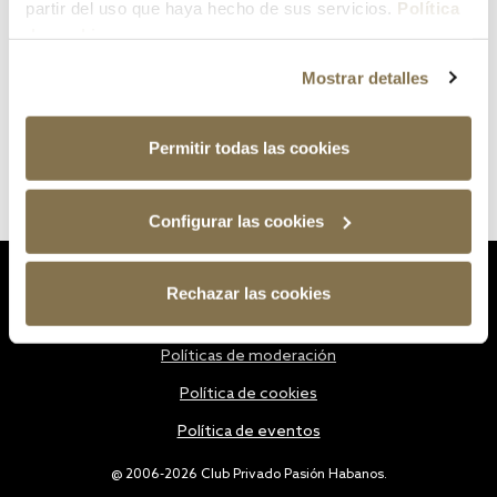
partir del uso que haya hecho de sus servicios.
Política
de cookies
Mostrar detalles
Permitir todas las cookies
Configurar las cookies
Estatutos
Rechazar las cookies
Política de privacidad
Políticas de moderación
Política de cookies
Política de eventos
@ 2006-2026 Club Privado Pasión Habanos.