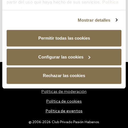
partir del uso que haya hecho de sus servicios.
Política
de cookies
Mostrar detalles
Permitir todas las cookies
Configurar las cookies
Estatutos
Rechazar las cookies
Política de privacidad
Políticas de moderación
Política de cookies
Política de eventos
@ 2006-2026 Club Privado Pasión Habanos.