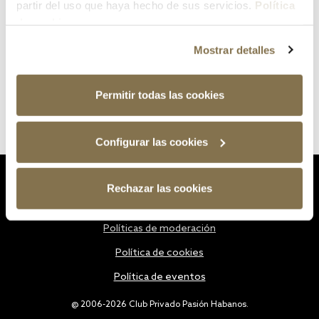
partir del uso que haya hecho de sus servicios.
Política
de cookies
Mostrar detalles
Permitir todas las cookies
Configurar las cookies
Estatutos
Rechazar las cookies
Política de privacidad
Políticas de moderación
Política de cookies
Política de eventos
@ 2006-2026 Club Privado Pasión Habanos.