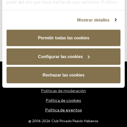
partir del uso que haya hecho de sus servicios.
Política
de cookies
Mostrar detalles
Permitir todas las cookies
Configurar las cookies
Estatutos
Rechazar las cookies
Política de privacidad
Políticas de moderación
Política de cookies
Política de eventos
@ 2006-2026 Club Privado Pasión Habanos.