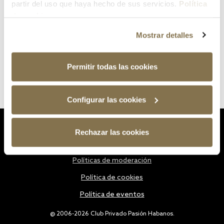
partir del uso que haya hecho de sus servicios.
Política
de cookies
Mostrar detalles
Permitir todas las cookies
Configurar las cookies
Estatutos
Rechazar las cookies
Política de privacidad
Políticas de moderación
Política de cookies
Política de eventos
@ 2006-2026 Club Privado Pasión Habanos.