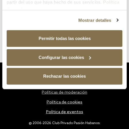
partir del uso que haya hecho de sus servicios.
Política
de cookies
Mostrar detalles
Permitir todas las cookies
Configurar las cookies
Estatutos
Rechazar las cookies
Política de privacidad
Políticas de moderación
Política de cookies
Política de eventos
@ 2006-2026 Club Privado Pasión Habanos.