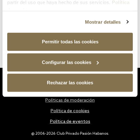
partir del uso que haya hecho de sus servicios.
Política
de cookies
Mostrar detalles
Permitir todas las cookies
Configurar las cookies
Estatutos
Rechazar las cookies
Política de privacidad
Políticas de moderación
Política de cookies
Política de eventos
@ 2006-2026 Club Privado Pasión Habanos.