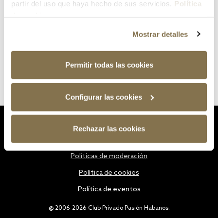
partir del uso que haya hecho de sus servicios.
Política
de cookies
Mostrar detalles
Permitir todas las cookies
Configurar las cookies
Estatutos
Rechazar las cookies
Política de privacidad
Políticas de moderación
Política de cookies
Política de eventos
@ 2006-2026 Club Privado Pasión Habanos.