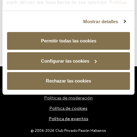
partir del uso que haya hecho de sus servicios.
Política
de cookies
Mostrar detalles
Permitir todas las cookies
Configurar las cookies
Estatutos
Rechazar las cookies
Política de privacidad
Políticas de moderación
Política de cookies
Política de eventos
@ 2006-2026 Club Privado Pasión Habanos.