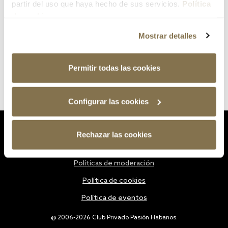
partir del uso que haya hecho de sus servicios.
Política
de cookies
Mostrar detalles
Permitir todas las cookies
Configurar las cookies
Estatutos
Rechazar las cookies
Política de privacidad
Políticas de moderación
Política de cookies
Política de eventos
@ 2006-2026 Club Privado Pasión Habanos.