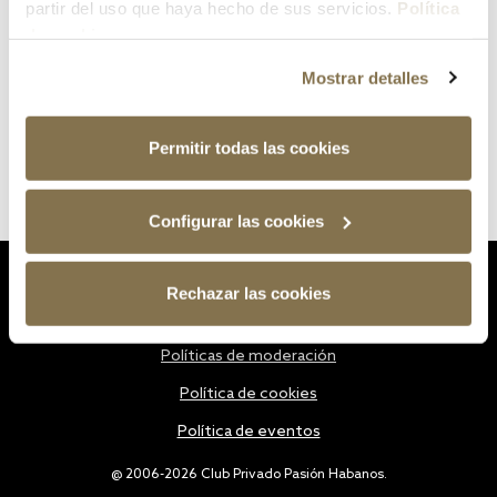
partir del uso que haya hecho de sus servicios.
Política
de cookies
Mostrar detalles
Permitir todas las cookies
Configurar las cookies
Estatutos
Rechazar las cookies
Política de privacidad
Políticas de moderación
Política de cookies
Política de eventos
@ 2006-2026 Club Privado Pasión Habanos.