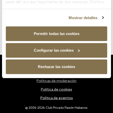
partir del uso que haya hecho de sus servicios.
Política
de cookies
Mostrar detalles
Permitir todas las cookies
Configurar las cookies
Estatutos
Rechazar las cookies
Política de privacidad
Políticas de moderación
Política de cookies
Política de eventos
@ 2006-2026 Club Privado Pasión Habanos.