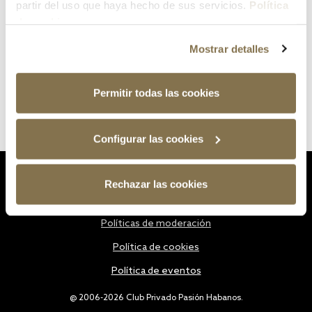
partir del uso que haya hecho de sus servicios.
Política
de cookies
Mostrar detalles
Permitir todas las cookies
Configurar las cookies
Estatutos
Rechazar las cookies
Política de privacidad
Políticas de moderación
Política de cookies
Política de eventos
@ 2006-2026 Club Privado Pasión Habanos.